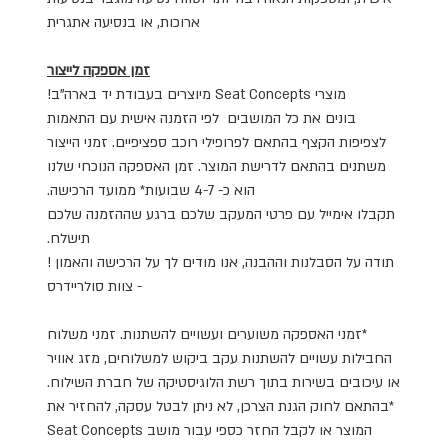
ארוכות, או בנסיעה אתגרית
זמן אספקה ​​לייצור
מוצרי Seat Concepts מיוצרים בעבודת יד בארה"ב!
בונים את כל המושבים לפי הזמנה אישית עם התאמות
לצפיפות הקצף בהתאם לפרופילי רוכב ספציפיים. זמני הייצור
משתנים בהתאם לדרישת המוצר. זמן האספקה ​​הנוכחי שלנו
הוא כ- 4-7 שבועות* ממועד הרכישה.
תקבלו אימייל עם פרטי המעקב שלכם ברגע שההזמנה שלכם
תישלח.
תודה על הסבלנות וההבנה, אנו מודים לך על הרכישה והאמון !
- צוות סולריידרס
*זמני האספקה ​​משוערים ועשויים להשתנות. זמני משלוח
החבילות עשויים להשתנות עקב ביקוש למשלוחים, מזג אוויר
או עיכובים בשירות בתוך רשת הלוגיסטיקה של חברת השילוח.
*בהתאם לחוק הגנת הצרכן, לא ניתן לבטל עסקה, להחזיר את
המוצר או לקבל החזר כספי עבור מושב Seat Concepts