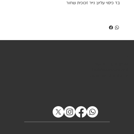
בד כיסוי עליון: נייר זכוכית שחור
שירות לקוחות
טלפון: 054-9777879
Eyal@soulriders.co.il
עזרא גבאי 3 פתח תקווה