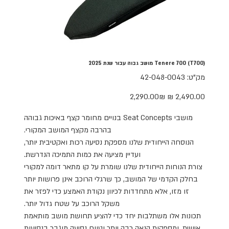
Tenere 700 (T700) מושב גבוה עבור שנת 2025
מק"ט
מק"ט:
42-048-0043
42-
048-
0043
מחיר
מחיר
‏2,290.00 ‏₪
מקורי
מבצע
מושבי Seat Concepts בנויים מחומר קצף באיכות גבוהה
בהרבה מקצף המושב המקורי.
הנוסחה הייחודית שלנו מספקת נסיעה רכות ואקטיבית יותר,
ועדיין מציעה את כמות התמיכה הנדרשת.
צורת הנוחות הייחודית שלנו שומרת על קו מתאר דומה למקורי
בחלק הקדמי של המושב, כך שרגלי הרוכב אינן פרושות יותר
זו מזו, אלא מתחדדות לכיוון נקודת האמצע כדי לפזר את
משקל הרוכב על שטח גדול יותר.
תכונות אלו משתלבות יחד כדי להציע תחושת מושב מותאמת
אישית, ומספקות הנאה רבה יותר וטווח נסיעה מוגבר בנסיעות