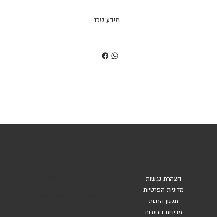
מידע טכני
שירות לקוחות
מדיניות
טלפון: 054-9777879
הצהרת נגישות
Eyal@soulriders.co.il
מדיניות הפרטיות
עזרא גבאי 3 פתח תקווה
תקנון החנות
מדיניות החזרות