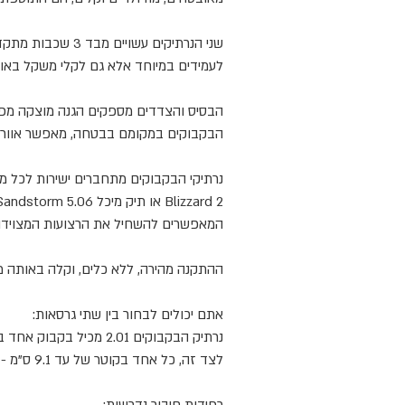
שני הנרתיקים עשויים מבד 3 שכבות מתקדם עמיד במיוחד בפני שחיקה וללא
לעמידים במיוחד אלא גם לקלי משקל באופ
הבסיס והצדדים מספקים הגנה מוצקה מפני
הבקבוקים במקומם בבטחה, מאפשר אוורור
נרתיקי הבקבוקים מתחברים ישירות לכל מ
Blizzard 2
או תיק מיכל
Sandstorm 5.06.
המאפשרים להשחיל את הרצועות המצוידות 
ההתקנה מהירה, ללא כלים, וקלה באותה מ
אתם יכולים לבחור בין שתי גרסאות
:
לצד זה, כל אחד בקוטר של עד 9.1 ס"מ - אידיאלי להרפתקאות ארוכות יותר בהן מים או דלק נוספים חיוניים