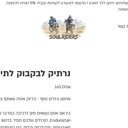
משלוחים חינם לכל הארץ ! הרשמו למועדון לקוחות וקבלו 5% הנחה להזמנה
שונה
ת קשר
נרתיק לבקבוק לתיק
מחיר
‏160.00 ‏₪
אחסון נוזלים נוסף - בדיוק איפה שאתם צר
בין אם אתם נושאים מים לרכיבה במדבר א
Enduristan,
הנוזלים שלכם תמיד בהישג י
מאובטחים, מודולריים וקלים, הם התוספת