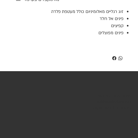
זוג רגליים מאלומיניום כולל מעטפת פלדה
פינים אל חלד
קפיצים
פינים מפוצלים
שירות לקוחות
טלפון: 054-9777879
Eyal@soulriders.co.il
עזרא גבאי 3 פתח תקווה