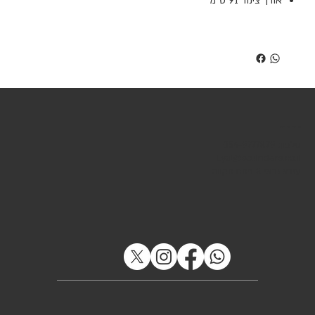
אורך צינור 91 ס"מ
שירות לקוחות
טלפון: 054-9777879
Eyal@soulriders.co.il
עזרא גבאי 3 פתח תקווה