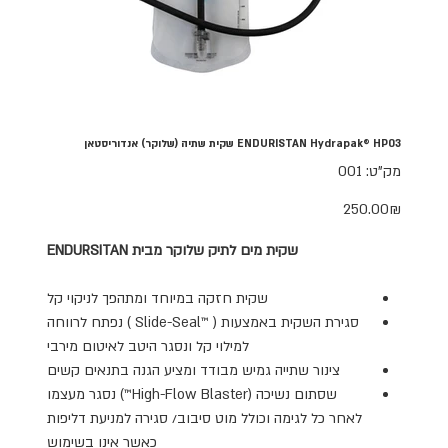
ENDURISTAN Hydrapak® HP03 שקית שתיה (שלוקר) אנדוריסטאן
מק"ט
מק"ט:
001
001
מחיר
‏250.00 ‏₪
שקית מים לתיק שלוקר מבית ENDURSITAN
שקית חזקה במיוחד ומתהפך לניקוי קל
סגירת השקית באמצעות ( Slide-Seal™‎ ) נפתח לרווחה
למילוי קל ונסגר היטב לאיטום מירבי
צינור שתייה גמיש מבודד ומציע הגנה בתנאים קשים
שסתום נשיכה (High-Flow Blaster™)‎ נסגר מעצמו
לאחר כל לגימה וכולל מוט סיבוב/ סגירה למניעת דליפות
כאשר אינו בשימוש