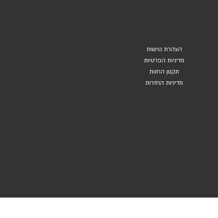
שירות לקוחות
מדיניות
טלפון: 054-9777879
הצהרת נגישות
Eyal@soulriders.co.il
מדיניות הפרטיות
עזרא גבאי 3 פתח תקווה
תקנון החנות
מדיניות החזרות
025 by SoulRiders. Site by WIXER.