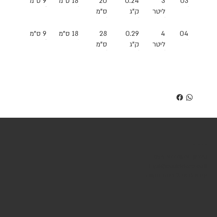
03
3
0.24
20
18 ס"מ
9 ס"מ
ליטר
ק"ג
ס"מ
04
4
0.29
28
18 ס"מ
9 ס"מ
ליטר
ק"ג
ס"מ
שירות לקוחות
טלפון: 054-9777879
Eyal@soulriders.co.il
עזרא גבאי 3 פתח תקווה