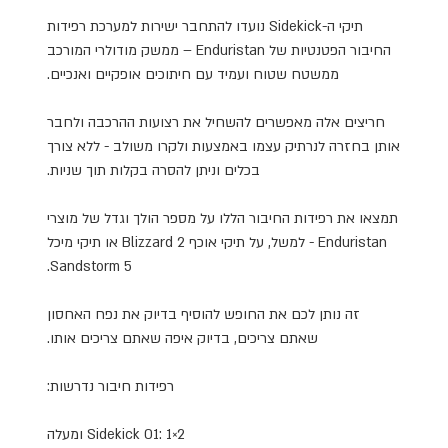
תיקי
ה
-Sidekick
נועדו להתחבר ישירות למערכת רפידות
החיבור הפטנטיות של
Enduristan –
ממשק מודולרי המורכב
ממשטח שטוח ועמיד עם חיתוכים אופקיים ואנכיים.
חריצים אלה מאפשרים להשחיל את רצועות ההרכבה ולחבר
אותן בחזרה לנרתיק עצמו באמצעות ולקרו משולב - ללא צורך
בכלים וניתן להסרה בקלות תוך שניות
.
תמצאו את רפידות החיבור הללו על מספר הולך וגדל של מוצרי
Enduristan -
למשל, על תיקי אוכף
Blizzard 2
או תיקי מיכל
Sandstorm 5.
זה נותן לכם את החופש להוסיף בדיוק את נפח האחסון
שאתם צריכים, בדיוק איפה שאתם צריכים אותו
.
רפידות חיבור נדרשות
:
Sidekick 01: 1×2
ומעלה