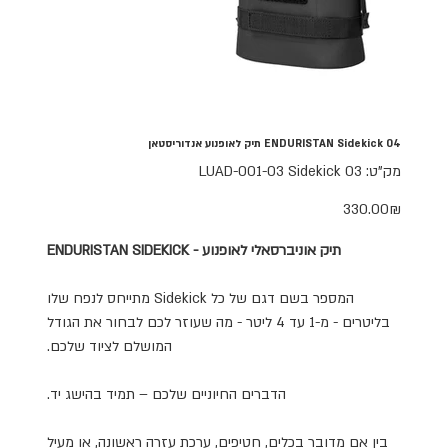
ENDURISTAN Sidekick 04 תיק לאופנוע אנדוריסטאן
מק"ט
מק"ט:
LUAD-001-03 Sidekick 03
LUAD-
001-
03
מחיר
‏330.00 ‏₪
Sidekick
03
תיק אוניברסאלי לאופנוע - ENDURISTAN SIDEKICK
המספר בשם דגם של כל
Sidekick
מתייחס לנפח שלו
בליטרים - מ-1 עד 4 ליטר - מה שעוזר לכם לבחור את הגודל
המושלם לציוד שלכם
.
הדברים החיוניים שלכם – תמיד בהישג יד.
בין אם מדובר בכלים, חטיפים, ערכת עזרה ראשונה, או מעיל