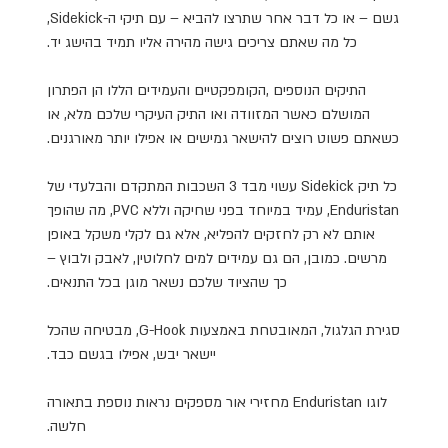
גשם – או כל דבר אחר שתרצו להביא – עם תיקי ה
-Sidekick,
כל מה שאתם צריכים גישה מהירה אליו תמיד בהישג יד.
התיקים הנוספים ,הקומפקטיים והעמידים הללו הן הפתרון
המושלם כאשר המזוודה ואו התיק העיקרי שלכם מלא, או
כשאתם פשוט רוצים להישאר גמישים או אפילו יותר מאורגנים
.
כל תיק
Sidekick
עשוי מבד 3 השכבות המתקדם והבלעדי של
Enduristan, עמיד במיוחד בפני שחיקה וללא
PVC,
מה שהופך
אותם לא רק לחזקים להפליא, אלא גם לקלי משקל באופן
מרשים. כמובן, הם גם עמידים למים לחלוטין, לאבק ולבוץ –
כך שהציוד שלכם נשאר מוגן בכל התנאים.
סגירת הגלגול, המאובטחת באמצעות
G-Hook,
מבטיחה שהכל
יישאר יבש, אפילו בגשם כבד.
לוגו
Enduristan
מחזירי אור מספקים נראות נוספת בתאורה
חלשה.