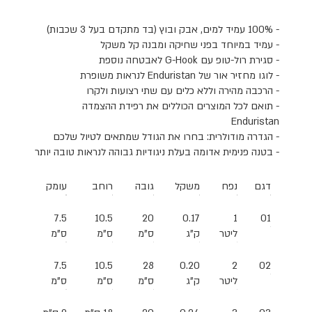
- 100%
עמיד למים, אבק ובוץ (בד מתקדם בעל 3 שכבות)
-
עמיד במיוחד בפני שחיקה ומבנה קל משקל
-
סגירת רול-טופ עם
G-Hook
לאבטחה נוספת
-
לוגו מחזיר אור של
Enduristan
לנראות משופרת
-
הרכבה מהירה וללא כלים עם שתי רצועות ולקרו
-
תואם לכל המוצרים הכוללים את רפידת ההצמדה
Enduristan
-
הגדרה מודולרית: בחרו את הגודל שמתאים לטיול שלכם
-
בטנה פנימית אדומה בעלת ניגודיות גבוהה לנראות טובה יותר
דגם
נפח
משקל
גובה
רוחב
עומק
7.5
10.5
20
0.17
1
01
ליטר
ק"ג
ס"מ
ס"מ
ס"מ
7.5
10.5
28
0.20
2
02
ליטר
ק"ג
ס"מ
ס"מ
ס"מ