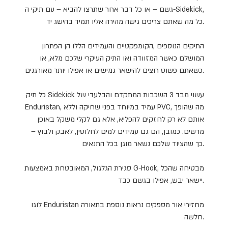
גשם – או כל דבר אחר שתרצו להביא – עם תיקי ה-Sidekick,
כל מה שאתם צריכים גישה מהירה אליו תמיד בהישג יד.
התיקים הנוספים ,הקומפקטיים והעמידים הללו הן הפתרון
המושלם כאשר המזוודה ואו התיק העיקרי שלכם מלא, או
כשאתם פשוט רוצים להישאר גמישים או אפילו יותר מאורגנים.
כל תיק Sidekick עשוי מבד 3 השכבות המתקדם והבלעדי של
Enduristan, עמיד במיוחד בפני שחיקה וללא PVC, מה שהופך
אותם לא רק לחזקים להפליא, אלא גם לקלי משקל באופן
מרשים. כמובן, הם גם עמידים למים לחלוטין, לאבק ולבוץ –
כך שהציוד שלכם נשאר מוגן בכל התנאים.
סגירת הגלגול, המאובטחת באמצעות G-Hook, מבטיחה שהכל
יישאר יבש, אפילו בגשם כבד.
לוגו Enduristan מחזירי אור מספקים נראות נוספת בתאורה
חלשה.