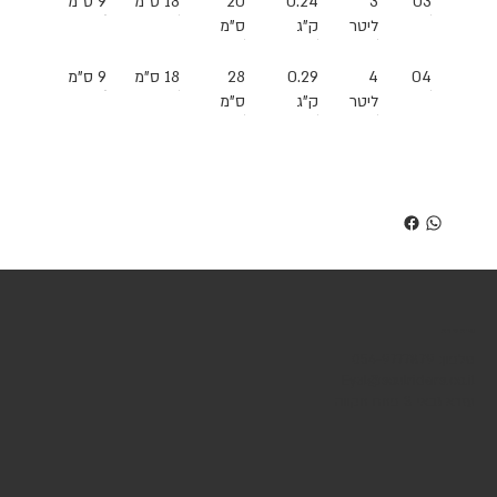
03
3
0.24
20
18 ס"מ
9 ס"מ
ליטר
ק"ג
ס"מ
04
4
0.29
28
18 ס"מ
9 ס"מ
ליטר
ק"ג
ס"מ
שירות לקוחות
טלפון: 054-9777879
Eyal@soulriders.co.il
עזרא גבאי 3 פתח תקווה