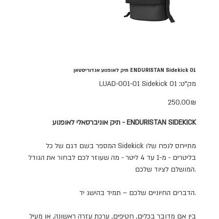
ENDURISTAN Sidekick 01 תיק לאופנוע אנדוריסטאן
מק"ט
מק"ט:
LUAD-001-01 Sidekick 01
LUAD-
001-
01
מחיר
‏250.00 ‏₪
Sidekick
01
תיק אוניברסאלי לאופנוע - ENDURISTAN SIDEKICK
המספר בשם דגם של כל Sidekick מתייחס לנפח שלו
בליטרים - מ-1 עד 4 ליטר - מה שעוזר לכם לבחור את הגודל
המושלם לציוד שלכם.
הדברים החיוניים שלכם – תמיד בהישג יד.
בין אם מדובר בכלים, חטיפים, ערכת עזרה ראשונה, או מעיל