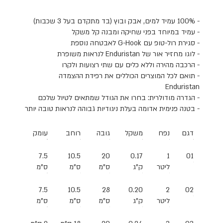
- 100%
עמיד למים, אבק ובוץ (בד מתקדם בעל 3 שכבות)
-
עמיד במיוחד בפני שחיקה ומבנה קל משקל
-
סגירת רול-טופ עם
G-Hook
לאבטחה נוספת
-
לוגו מחזיר אור של
Enduristan
לנראות משופרת
-
הרכבה מהירה וללא כלים עם שתי רצועות ולקרו
-
תואם לכל המוצרים הכוללים את רפידת ההצמדה
Enduristan
-
הגדרה מודולרית: בחרו את הגודל שמתאים לטיול שלכם
-
בטנה פנימית אדומה בעלת ניגודיות גבוהה לנראות טובה יותר
דגם
נפח
משקל
גובה
רוחב
עומק
7.5
10.5
20
0.17
1
01
ליטר
ק"ג
ס"מ
ס"מ
ס"מ
7.5
10.5
28
0.20
2
02
ליטר
ק"ג
ס"מ
ס"מ
ס"מ