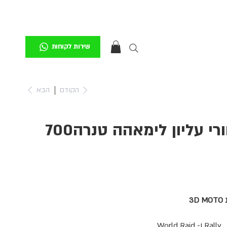
שירות לקוחות
הקודם
הבא
3D MOTO סבל אחורי עליון לימאהה טנרה700
Rally 
ו
- World Raid