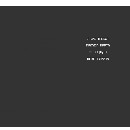
שירות לקוחות
מדיניות
טלפון: 054-9777879
הצהרת נגישות
Eyal@soulriders.co.il
מדיניות הפרטיות
עזרא גבאי 3 פתח תקווה
תקנון החנות
מדיניות החזרות
025 by SoulRiders. Site by WIXER.