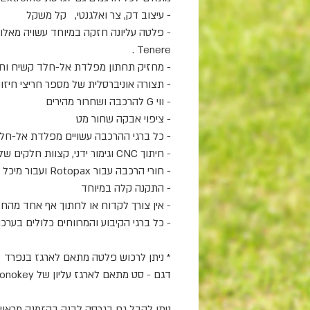
-
עיצוב דק, צר ואלגנטי,
קל משקל
-
Tenere .
-
מחזיק תחתון מפלדת אל-חלד קשיח וחז
-
תצורה אוניברסלית של מספר חריצי חיזו
-
ווי
G
להרכבה ושחרור מהירים
-
ציפוי אבקה שחור מט
-
כל ברגי ההרכבה עשויים מפלדת אל-חל
-
חיתוך
CNC
וגימור ידני, קצוות חלקים ש
-
חורי הרכבה עבור
Rotopax
ועבור מיכל
-
התקנה קלה במיוחד
-
אין צורך לקדוח או לחתוך אף אחד מהחל
-
כל ברגי הקיבוע והמרווחים כלולים בערכה
* ניתן לרכוש פלטה מתאם לארגז בנפרד
דגם - סט מתאם לארגז עליון של
Givi/Kappa Monokey
ניתן לקבל גם בגרסה לבנה בהזמנה מראש