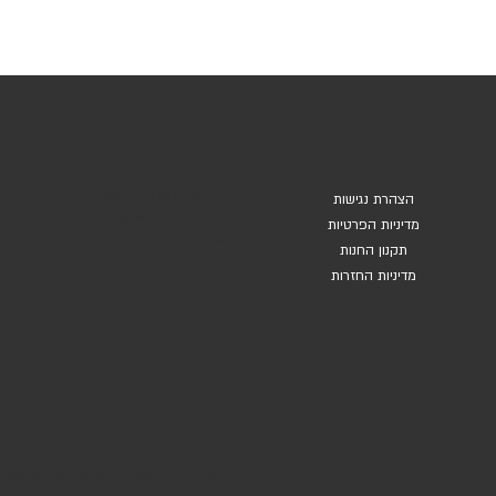
שירות לקוחות
מדיניות
טלפון: 054-9777879
הצהרת נגישות
Eyal@soulriders.co.il
מדיניות הפרטיות
עזרא גבאי 3 פתח תקווה
תקנון החנות
מדיניות החזרות
025 by SoulRiders. Site by WIXER.