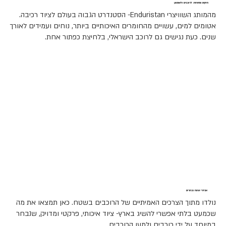
תיקים ומזוודות לרוכבים ולאופנוע
מהמותג השוויצרי Enduristan- הסטנדרט הגבוה בעולם לציוד רכיבה.
אטומים למים, עשויים מהחומרים האיכותיים ביותר, נוחים ועמידים לאורך
שנים. כעת נגישים גם לרוכב הישראלי, בלחיצת כפתור אחת.
אביזרי שטח נבחרים
נולדו מתוך הצרכים האמיתיים של הרוכבים בשטח. כאן תמצאו את מה
שכמעט בלתי אפשרי להשיג בארץ- ציוד איכותי, פרקטי ומדויק, שנבחר
במיוחד על ידי רוכבים ולמען הרוכבים.